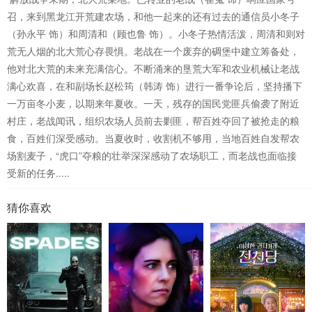
召，来到黑龙江开荒建农场，和他一起来的还有过去的通信员小冬子
（孙永平 饰）和周清和（顾也鲁 饰）。小冬子热情活泼，周清和则对
荒无人烟的北大荒心存畏惧。老战在一个废弃的碉堡中建立筹备处，
他对北大荒的未来充满信心。不断涌来的垦荒大军和农业机械让老战
满心欢喜，在和副场长赵松筠（韩涛 饰）进行一番争论后，坚持播下
一万亩冬小麦，以期来年夏收。一天，残存的国民党匪兵偷袭了附近
村庄，老战闻讯，组织农场人员前去剿匪，帮百姓夺回了被抢走的粮
食，百姓们深受感动。当夏收时，收割机不够用，当地百姓自发帮农
场割麦子，“虎口”夺粮的壮举深深感动了农场职工，而老战也面临接
受新的任务.....
猜你喜欢