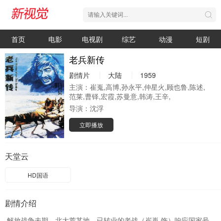
首页
电影
电视剧
综艺
动漫
短剧
老兵新传
剧情片
大陆
1959
主演：
崔嵬,高博,孙永平,仲星火,顾也鲁,陈述,
范莱,曹铎,宏霞,苏曼意,韩涛,王辛,
导演：
沈浮
立即播放
天堂云
HD国语
剧情介绍
解放战争未期，北大荒某地。已转业的老战（崔嵬 饰）响应国家号