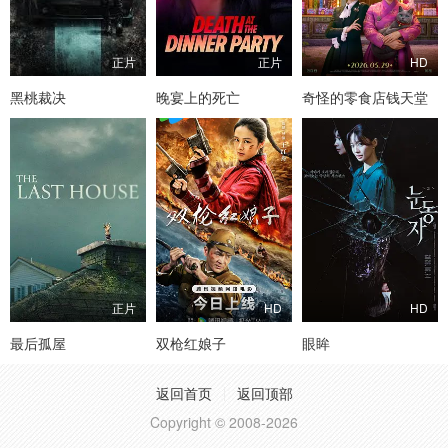
正片
正片
HD
黑桃裁决
晚宴上的死亡
奇怪的零食店钱天堂
正片
HD
HD
最后孤屋
双枪红娘子
眼眸
返回首页
返回顶部
Copyright © 2008-2026