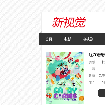
首页
电影
电视剧
蛀在糖糖里
类型：
日韩
主演：
导演：
见里
简介：
...
详