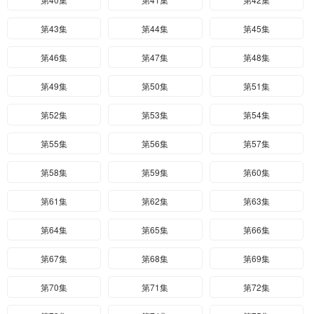
第43集
第44集
第45集
第46集
第47集
第48集
第49集
第50集
第51集
第52集
第53集
第54集
第55集
第56集
第57集
第58集
第59集
第60集
第61集
第62集
第63集
第64集
第65集
第66集
第67集
第68集
第69集
第70集
第71集
第72集