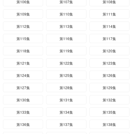
第106集
第107集
第108集
第109集
第110集
第111集
第112集
第113集
第114集
第115集
第116集
第117集
第118集
第119集
第120集
第121集
第122集
第123集
第124集
第125集
第126集
第127集
第128集
第129集
第130集
第131集
第132集
第133集
第134集
第135集
第136集
第137集
第138集