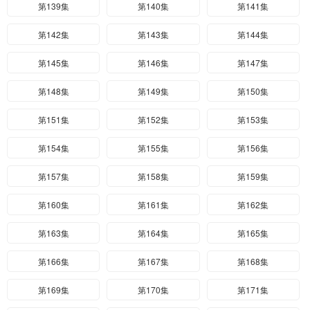
第139集
第140集
第141集
第142集
第143集
第144集
第145集
第146集
第147集
第148集
第149集
第150集
第151集
第152集
第153集
第154集
第155集
第156集
第157集
第158集
第159集
第160集
第161集
第162集
第163集
第164集
第165集
第166集
第167集
第168集
第169集
第170集
第171集